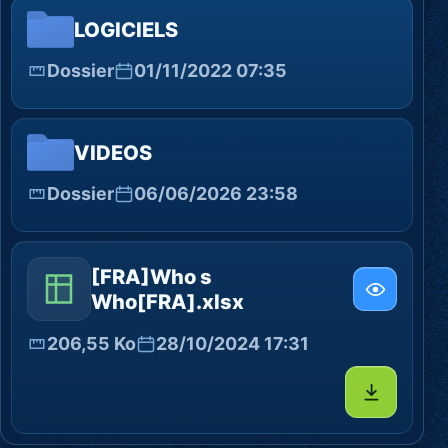
LOGICIELS
Dossier
01/11/2022 07:35
VIDEOS
Dossier
06/06/2026 23:58
[FRA]Who s
Who[FRA].xlsx
206,55 Ko
28/10/2024 17:31
Télécharg