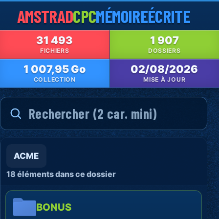
AMSTRAD
CPC
MÉMOIRE
ÉCRITE
31 493
1 907
FICHIERS
DOSSIERS
1 007,95 Go
02/08/2026
COLLECTION
MISE À JOUR
ACME
18 éléments dans ce dossier
BONUS