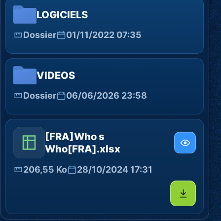
LOGICIELS
Dossier
01/11/2022 07:35
VIDEOS
Dossier
06/06/2026 23:58
[FRA]Who s
Who[FRA].xlsx
206,55 Ko
28/10/2024 17:31
Télécharg