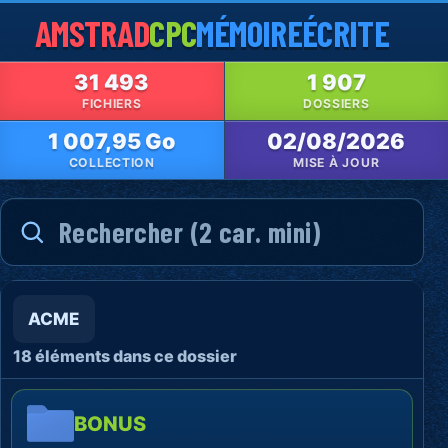
AMSTRAD
CPC
MÉMOIRE
ÉCRITE
31 493
1 907
FICHIERS
DOSSIERS
1 007,95 Go
02/08/2026
COLLECTION
MISE À JOUR
ACME
18 éléments dans ce dossier
BONUS