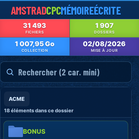
AMSTRAD
CPC
MÉMOIRE
ÉCRITE
31 493
1 907
FICHIERS
DOSSIERS
1 007,95 Go
02/08/2026
COLLECTION
MISE À JOUR
ACME
18 éléments dans ce dossier
BONUS