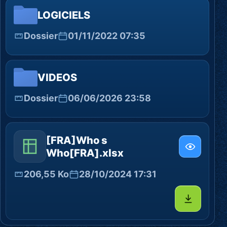
LOGICIELS
Dossier
01/11/2022 07:35
VIDEOS
Dossier
06/06/2026 23:58
[FRA]Who s
Who[FRA].xlsx
206,55 Ko
28/10/2024 17:31
Télécharg