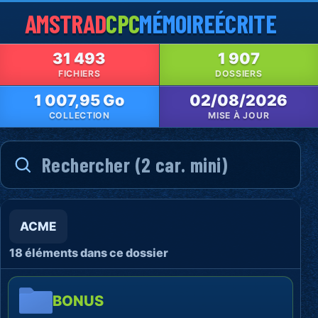
AMSTRAD
CPC
MÉMOIRE
ÉCRITE
31 493
1 907
FICHIERS
DOSSIERS
1 007,95 Go
02/08/2026
COLLECTION
MISE À JOUR
ACME
18 éléments dans ce dossier
BONUS