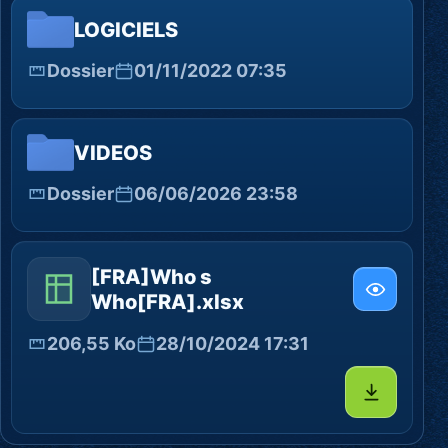
LOGICIELS
Dossier
01/11/2022 07:35
VIDEOS
Dossier
06/06/2026 23:58
[FRA]Who s
Who[FRA].xlsx
206,55 Ko
28/10/2024 17:31
Télécharg