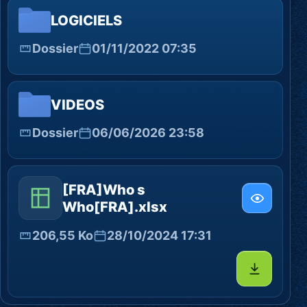
LOGICIELS
Dossier
01/11/2022 07:35
VIDEOS
Dossier
06/06/2026 23:58
[FRA]Who s
Who[FRA].xlsx
206,55 Ko
28/10/2024 17:31
Télécharg