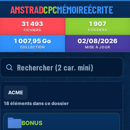
AMSTRAD
CPC
MÉMOIRE
ÉCRITE
31 493
1 907
FICHIERS
DOSSIERS
1 007,95 Go
02/08/2026
COLLECTION
MISE À JOUR
ACME
18 éléments dans ce dossier
BONUS