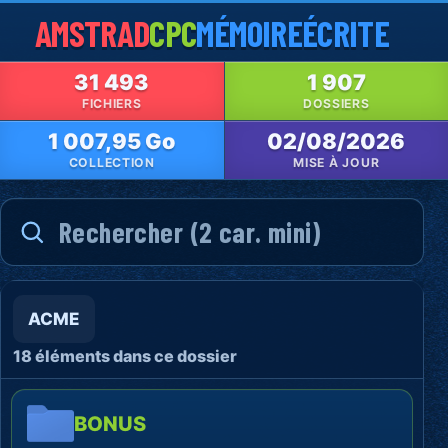
AMSTRAD
CPC
MÉMOIRE
ÉCRITE
31 493
1 907
FICHIERS
DOSSIERS
1 007,95 Go
02/08/2026
COLLECTION
MISE À JOUR
ACME
18 éléments dans ce dossier
BONUS