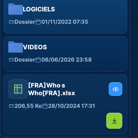
LOGICIELS
Dossier
01/11/2022 07:35
VIDEOS
Dossier
06/06/2026 23:58
[FRA]Who s
Who[FRA].xlsx
206,55 Ko
28/10/2024 17:31
Télécharg