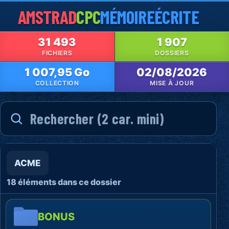
AMSTRAD
CPC
MÉMOIRE
ÉCRITE
31 493
1 907
FICHIERS
DOSSIERS
1 007,95 Go
02/08/2026
COLLECTION
MISE À JOUR
ACME
18 éléments dans ce dossier
BONUS