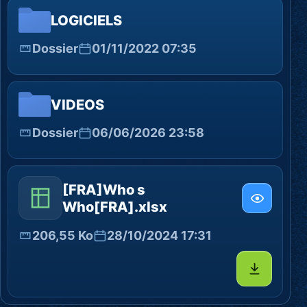
LOGICIELS
Dossier
01/11/2022 07:35
VIDEOS
Dossier
06/06/2026 23:58
[FRA]Who s
Who[FRA].xlsx
206,55 Ko
28/10/2024 17:31
Télécharg