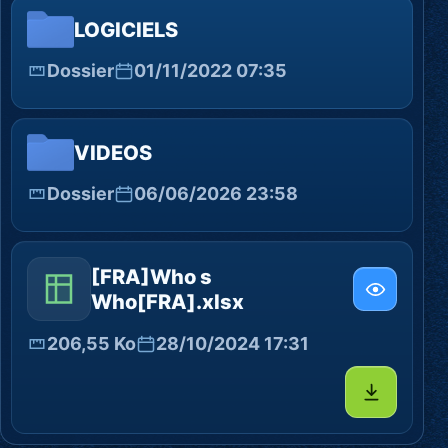
LOGICIELS
Dossier
01/11/2022 07:35
VIDEOS
Dossier
06/06/2026 23:58
[FRA]Who s
Who[FRA].xlsx
206,55 Ko
28/10/2024 17:31
Télécharg