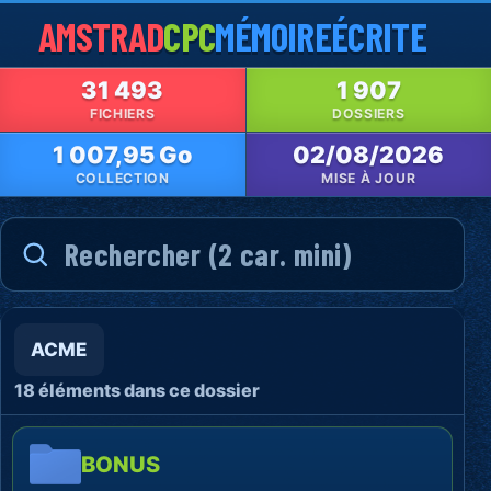
AMSTRAD
CPC
MÉMOIRE
ÉCRITE
31 493
1 907
FICHIERS
DOSSIERS
1 007,95 Go
02/08/2026
COLLECTION
MISE À JOUR
ACME
18 éléments dans ce dossier
BONUS