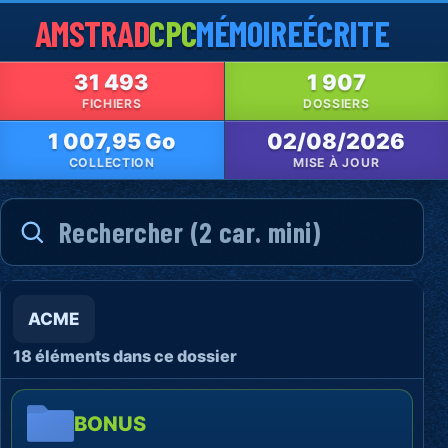
AMSTRAD
CPC
MÉMOIRE
ÉCRITE
31 493
1 907
FICHIERS
DOSSIERS
1 007,95 Go
02/08/2026
COLLECTION
MISE À JOUR
ACME
18 éléments dans ce dossier
BONUS