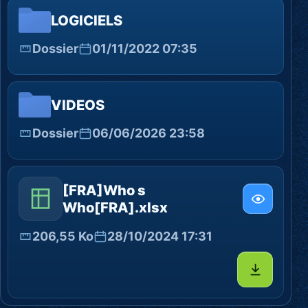
LOGICIELS
Dossier
01/11/2022 07:35
VIDEOS
Dossier
06/06/2026 23:58
[FRA]Who s
Who[FRA].xlsx
206,55 Ko
28/10/2024 17:31
Télécharg