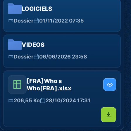
LOGICIELS
Dossier
01/11/2022 07:35
VIDEOS
Dossier
06/06/2026 23:58
[FRA]Who s
Who[FRA].xlsx
206,55 Ko
28/10/2024 17:31
Télécharg