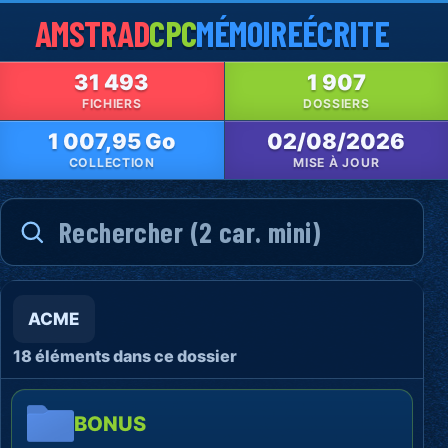
AMSTRAD
CPC
MÉMOIRE
ÉCRITE
31 493
1 907
FICHIERS
DOSSIERS
1 007,95 Go
02/08/2026
COLLECTION
MISE À JOUR
ACME
18 éléments dans ce dossier
BONUS