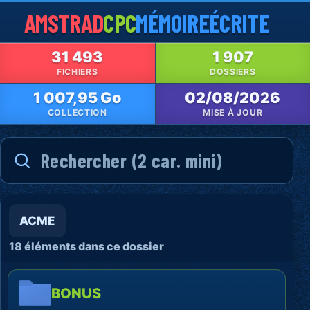
AMSTRAD
CPC
MÉMOIRE
ÉCRITE
31 493
1 907
FICHIERS
DOSSIERS
1 007,95 Go
02/08/2026
COLLECTION
MISE À JOUR
ACME
18 éléments dans ce dossier
BONUS