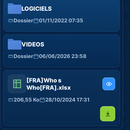
LOGICIELS
Dossier
01/11/2022 07:35
VIDEOS
Dossier
06/06/2026 23:58
[FRA]Who s
Who[FRA].xlsx
206,55 Ko
28/10/2024 17:31
Télécharg