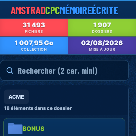
AMSTRAD
CPC
MÉMOIRE
ÉCRITE
31 493
1 907
FICHIERS
DOSSIERS
1 007,95 Go
02/08/2026
COLLECTION
MISE À JOUR
ACME
18 éléments dans ce dossier
BONUS