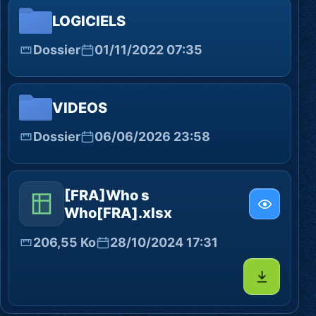
LOGICIELS
Dossier
01/11/2022 07:35
VIDEOS
Dossier
06/06/2026 23:58
[FRA]Who s
Who[FRA].xlsx
206,55 Ko
28/10/2024 17:31
Télécharg