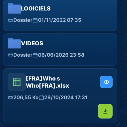
LOGICIELS
Dossier
01/11/2022 07:35
VIDEOS
Dossier
06/06/2026 23:58
[FRA]Who s
Who[FRA].xlsx
206,55 Ko
28/10/2024 17:31
Télécharg