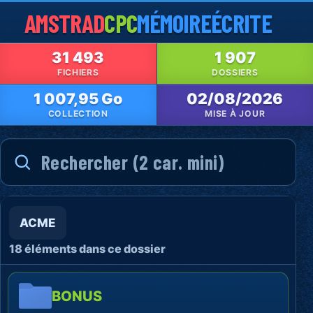
AMSTRAD
CPC
MÉMOIRE
ÉCRITE
31 493
1 907
FICHIERS
DOSSIERS
1 007,95 Go
02/08/2026
COLLECTION
MISE À JOUR
ACME
18 éléments dans ce dossier
BONUS