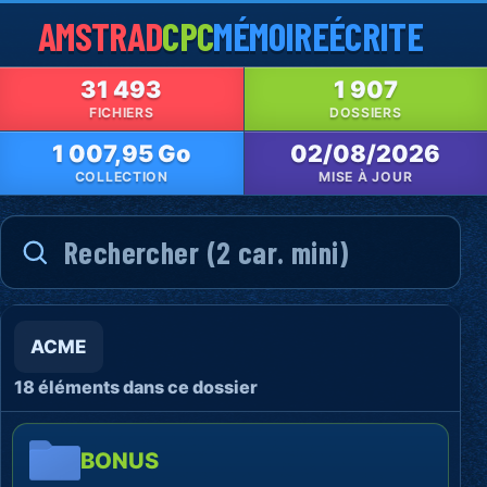
AMSTRAD
CPC
MÉMOIRE
ÉCRITE
31 493
1 907
FICHIERS
DOSSIERS
1 007,95 Go
02/08/2026
COLLECTION
MISE À JOUR
ACME
18 éléments dans ce dossier
BONUS