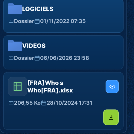
LOGICIELS
Dossier
01/11/2022 07:35
VIDEOS
Dossier
06/06/2026 23:58
[FRA]Who s
Who[FRA].xlsx
206,55 Ko
28/10/2024 17:31
Télécharg