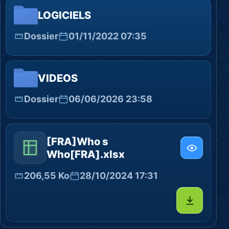
LOGICIELS
Dossier
01/11/2022 07:35
VIDEOS
Dossier
06/06/2026 23:58
[FRA]Who s
Who[FRA].xlsx
206,55 Ko
28/10/2024 17:31
Télécharg