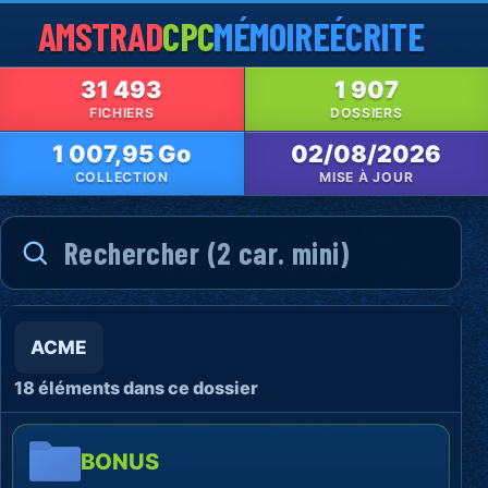
AMSTRAD
CPC
MÉMOIRE
ÉCRITE
31 493
1 907
FICHIERS
DOSSIERS
1 007,95 Go
02/08/2026
COLLECTION
MISE À JOUR
ACME
18 éléments dans ce dossier
BONUS