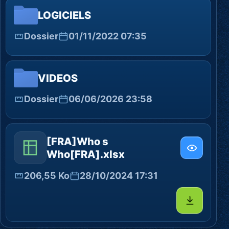
LOGICIELS
Dossier
01/11/2022 07:35
VIDEOS
Dossier
06/06/2026 23:58
[FRA]Who s
Who[FRA].xlsx
206,55 Ko
28/10/2024 17:31
Télécharg