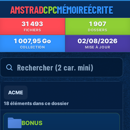
AMSTRAD
CPC
MÉMOIRE
ÉCRITE
31 493
1 907
FICHIERS
DOSSIERS
1 007,95 Go
02/08/2026
COLLECTION
MISE À JOUR
ACME
18 éléments dans ce dossier
BONUS