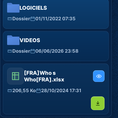
LOGICIELS
Dossier
01/11/2022 07:35
VIDEOS
Dossier
06/06/2026 23:58
[FRA]Who s
Who[FRA].xlsx
206,55 Ko
28/10/2024 17:31
Télécharg