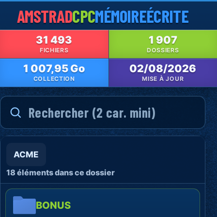
AMSTRAD
CPC
MÉMOIRE
ÉCRITE
31 493
1 907
FICHIERS
DOSSIERS
1 007,95 Go
02/08/2026
COLLECTION
MISE À JOUR
ACME
18 éléments dans ce dossier
BONUS