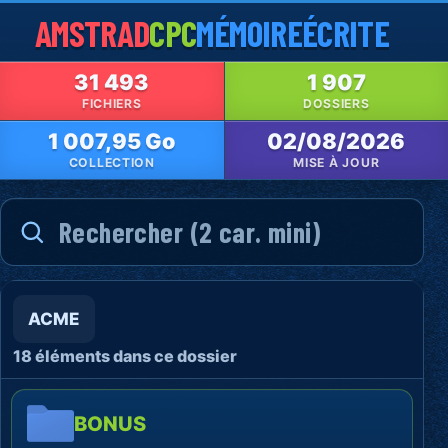
AMSTRAD
CPC
MÉMOIRE
ÉCRITE
31 493
1 907
FICHIERS
DOSSIERS
1 007,95 Go
02/08/2026
COLLECTION
MISE À JOUR
ACME
18 éléments dans ce dossier
BONUS