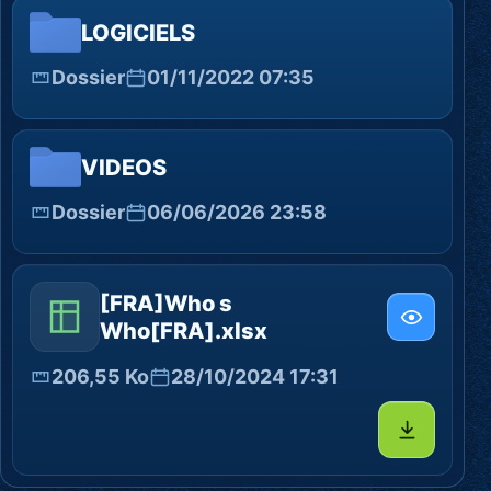
LOGICIELS
Dossier
01/11/2022 07:35
VIDEOS
Dossier
06/06/2026 23:58
[FRA]Who s
Who[FRA].xlsx
206,55 Ko
28/10/2024 17:31
Télécharg