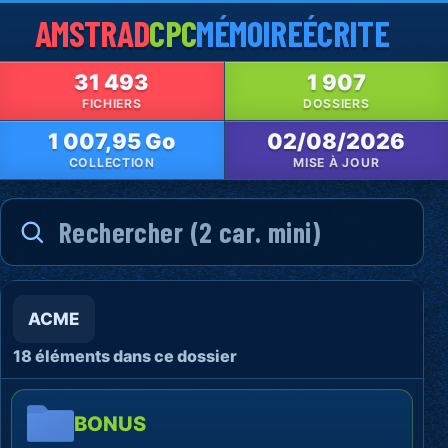
AMSTRAD
CPC
MÉMOIRE
ÉCRITE
31 493
1 907
FICHIERS
DOSSIERS
1 007,95 Go
02/08/2026
COLLECTION
MISE À JOUR
ACME
18 éléments dans ce dossier
BONUS