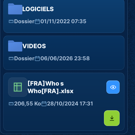
LOGICIELS
Dossier
01/11/2022 07:35
VIDEOS
Dossier
06/06/2026 23:58
[FRA]Who s
Who[FRA].xlsx
206,55 Ko
28/10/2024 17:31
Télécharg