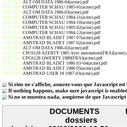
31/07/2026
ALT OM DATA 1986-04(acme).pdf
30/07/2026
COMPUTER SCHAU 1985-01(acme).pdf
30/07/2026
ALT OM DATA 1986-03(acme).pdf
30/07/2026
COMPUTER SCHAU 1984-11(acme).pdf
29/07/2026
COMPUTER SCHAU 1984-10(acme).pdf
25/07/2026
COMPUTER SCHAU 1985-02(acme).pdf
24/07/2026
COMPUTER SCHAU 1984-12(acme).pdf
23/07/2026
AMSTRAD BLADET 1987 07(acme).pdf
23/07/2026
AMSTRAD BLADET 1987 02(acme).pdf
23/07/2026
ALT OM DATA 1986-02(acme).pdf
22/07/2026
CPC6128 AZERTY 1985 Avec annotations[FRA](acme).
22/07/2026
CPC6128 QWERTY 1989[FRA](acme).pdf
22/07/2026
AMSTRAD BLADET 1986 03+04(acme).pdf
20/07/2026
AMSTRAD BLADET 1986 05(acme).pdf
19/07/2026
AMSTRAD USER 18 1987-03(acme).pdf
Si rien ne s'affiche, assurez-vous que Javascript est 
If nothing happens, make sure javascript is enabled
Si no se muestra nada, asegúrese de que Javascript 
DOCUMENTS
dossiers