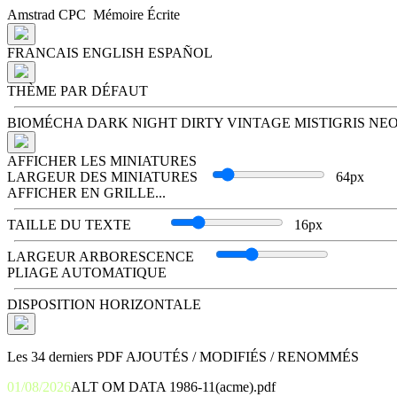
Amstrad
CPC
Mémoire Écrite
FRANCAIS
ENGLISH
ESPAÑOL
THÈME PAR DÉFAUT
BIOMÉCHA
DARK NIGHT
DIRTY VINTAGE
MISTIGRIS
NE
AFFICHER LES MINIATURES
LARGEUR DES MINIATURES
64px
AFFICHER EN GRILLE...
TAILLE DU TEXTE
16px
LARGEUR ARBORESCENCE
PLIAGE AUTOMATIQUE
DISPOSITION HORIZONTALE
Les 34 derniers PDF
AJOUTÉS
/
MODIFIÉS
/
RENOMMÉS
01/08/2026
ALT OM DATA 1986-11(acme).pdf