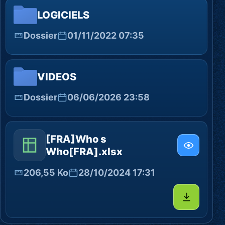
LOGICIELS
Dossier
01/11/2022 07:35
VIDEOS
Dossier
06/06/2026 23:58
[FRA]Who s
Who[FRA].xlsx
206,55 Ko
28/10/2024 17:31
Télécharg