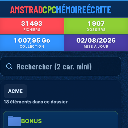
AMSTRAD
CPC
MÉMOIRE
ÉCRITE
31 493
1 907
FICHIERS
DOSSIERS
1 007,95 Go
02/08/2026
COLLECTION
MISE À JOUR
ACME
18 éléments dans ce dossier
BONUS