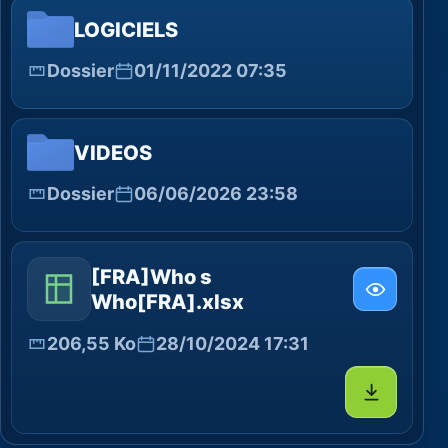
LOGICIELS
Dossier
01/11/2022 07:35
VIDEOS
Dossier
06/06/2026 23:58
[FRA]Who s
Who[FRA].xlsx
206,55 Ko
28/10/2024 17:31
Télécharg