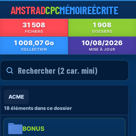
AMSTRAD
CPC
MÉMOIRE
ÉCRITE
31 508
1 908
FICHIERS
DOSSIERS
1 008,07 Go
10/08/2026
COLLECTION
MISE À JOUR
ACME
18 éléments dans ce dossier
BONUS