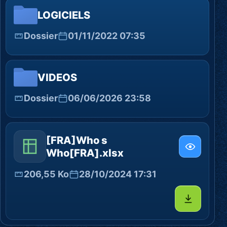
LOGICIELS
Dossier
01/11/2022 07:35
VIDEOS
Dossier
06/06/2026 23:58
[FRA]Who s
Who[FRA].xlsx
206,55 Ko
28/10/2024 17:31
Télécharg