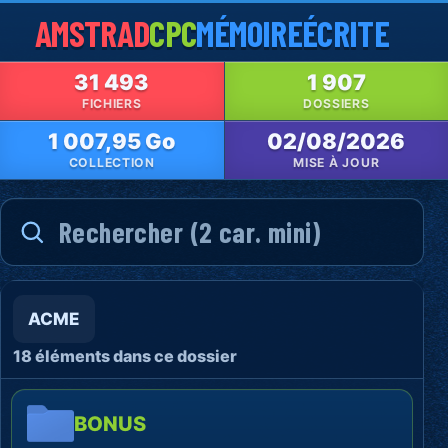
AMSTRAD
CPC
MÉMOIRE
ÉCRITE
31 493
1 907
FICHIERS
DOSSIERS
1 007,95 Go
02/08/2026
COLLECTION
MISE À JOUR
ACME
18 éléments dans ce dossier
BONUS