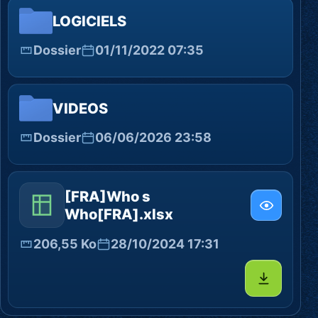
LOGICIELS
Dossier
01/11/2022 07:35
VIDEOS
Dossier
06/06/2026 23:58
[FRA]Who s
Who[FRA].xlsx
206,55 Ko
28/10/2024 17:31
Télécharg