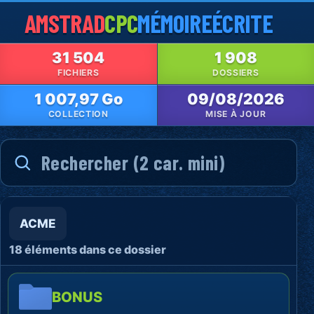
AMSTRAD
CPC
MÉMOIRE
ÉCRITE
31 504
1 908
FICHIERS
DOSSIERS
1 007,97 Go
09/08/2026
COLLECTION
MISE À JOUR
ACME
18 éléments dans ce dossier
BONUS