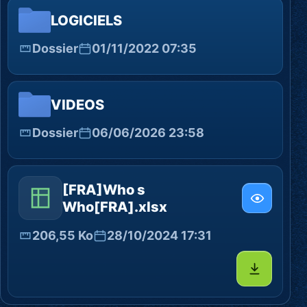
LOGICIELS
Dossier
01/11/2022 07:35
VIDEOS
Dossier
06/06/2026 23:58
[FRA]Who s
Who[FRA].xlsx
206,55 Ko
28/10/2024 17:31
Télécharg