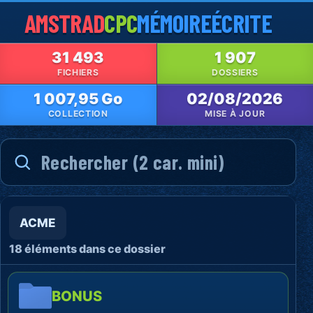
AMSTRAD
CPC
MÉMOIRE
ÉCRITE
31 493
1 907
FICHIERS
DOSSIERS
1 007,95 Go
02/08/2026
COLLECTION
MISE À JOUR
ACME
18 éléments dans ce dossier
BONUS