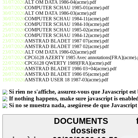
31/07/2026
ALT OM DATA 1986-04(acme).pdf
30/07/2026
COMPUTER SCHAU 1985-01(acme).pdf
30/07/2026
ALT OM DATA 1986-03(acme).pdf
30/07/2026
COMPUTER SCHAU 1984-11(acme).pdf
29/07/2026
COMPUTER SCHAU 1984-10(acme).pdf
25/07/2026
COMPUTER SCHAU 1985-02(acme).pdf
24/07/2026
COMPUTER SCHAU 1984-12(acme).pdf
23/07/2026
AMSTRAD BLADET 1987 07(acme).pdf
23/07/2026
AMSTRAD BLADET 1987 02(acme).pdf
23/07/2026
ALT OM DATA 1986-02(acme).pdf
22/07/2026
CPC6128 AZERTY 1985 Avec annotations[FRA](acme).
22/07/2026
CPC6128 QWERTY 1989[FRA](acme).pdf
22/07/2026
AMSTRAD BLADET 1986 03+04(acme).pdf
20/07/2026
AMSTRAD BLADET 1986 05(acme).pdf
19/07/2026
AMSTRAD USER 18 1987-03(acme).pdf
Si rien ne s'affiche, assurez-vous que Javascript est 
If nothing happens, make sure javascript is enabled
Si no se muestra nada, asegúrese de que Javascript 
DOCUMENTS
dossiers