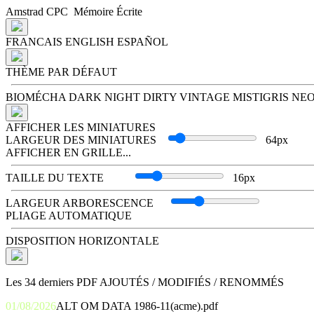
Amstrad
CPC
Mémoire Écrite
FRANCAIS
ENGLISH
ESPAÑOL
THÈME PAR DÉFAUT
BIOMÉCHA
DARK NIGHT
DIRTY VINTAGE
MISTIGRIS
NE
AFFICHER LES MINIATURES
LARGEUR DES MINIATURES
64px
AFFICHER EN GRILLE...
TAILLE DU TEXTE
16px
LARGEUR ARBORESCENCE
PLIAGE AUTOMATIQUE
DISPOSITION HORIZONTALE
Les 34 derniers PDF
AJOUTÉS
/
MODIFIÉS
/
RENOMMÉS
01/08/2026
ALT OM DATA 1986-11(acme).pdf