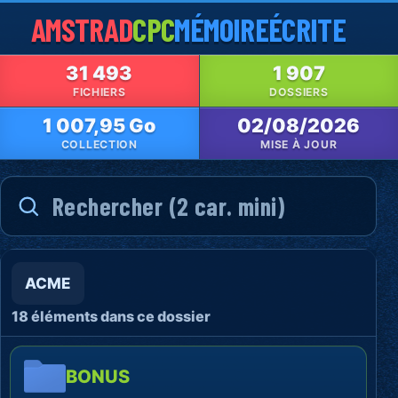
AMSTRAD
CPC
MÉMOIRE
ÉCRITE
31 493
1 907
FICHIERS
DOSSIERS
1 007,95 Go
02/08/2026
COLLECTION
MISE À JOUR
ACME
18 éléments dans ce dossier
BONUS