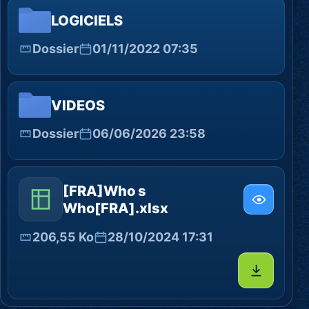
LOGICIELS
Dossier
01/11/2022 07:35
VIDEOS
Dossier
06/06/2026 23:58
[FRA]Who s
Who[FRA].xlsx
206,55 Ko
28/10/2024 17:31
Télécharg