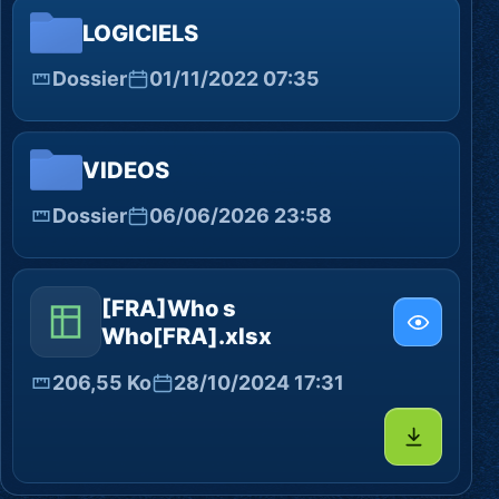
LOGICIELS
Dossier
01/11/2022 07:35
VIDEOS
Dossier
06/06/2026 23:58
[FRA]Who s
Who[FRA].xlsx
206,55 Ko
28/10/2024 17:31
Télécharg