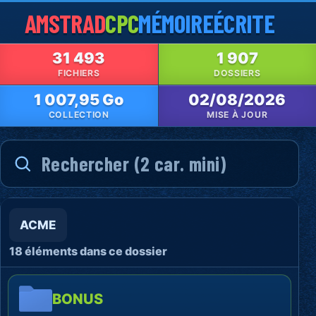
AMSTRAD
CPC
MÉMOIRE
ÉCRITE
31 493
1 907
FICHIERS
DOSSIERS
1 007,95 Go
02/08/2026
COLLECTION
MISE À JOUR
ACME
18 éléments dans ce dossier
BONUS