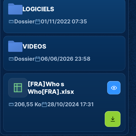
LOGICIELS
Dossier
01/11/2022 07:35
VIDEOS
Dossier
06/06/2026 23:58
[FRA]Who s
Who[FRA].xlsx
206,55 Ko
28/10/2024 17:31
Télécharg