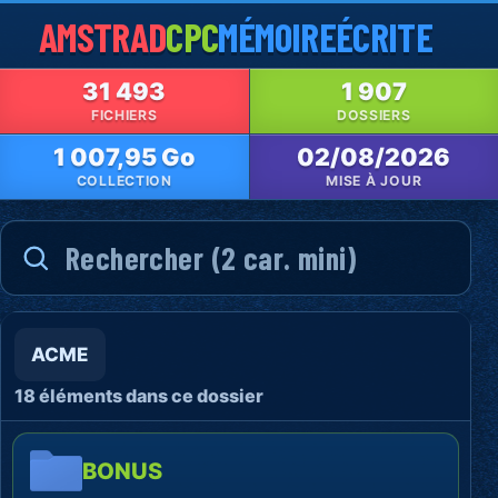
AMSTRAD
CPC
MÉMOIRE
ÉCRITE
31 493
1 907
FICHIERS
DOSSIERS
1 007,95 Go
02/08/2026
COLLECTION
MISE À JOUR
ACME
18 éléments dans ce dossier
BONUS