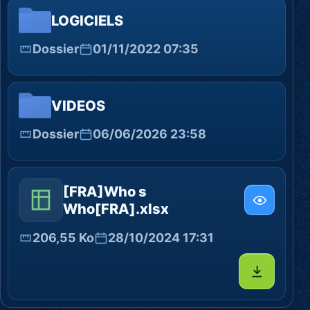
LOGICIELS
Dossier
01/11/2022 07:35
VIDEOS
Dossier
06/06/2026 23:58
[FRA]Who s
Who[FRA].xlsx
206,55 Ko
28/10/2024 17:31
Télécharg