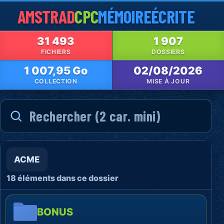
AMSTRAD
CPC
MÉMOIRE
ÉCRITE
31 493
1 907
FICHIERS
DOSSIERS
1 007,95 Go
02/08/2026
COLLECTION
MISE À JOUR
ACME
18 éléments dans ce dossier
BONUS