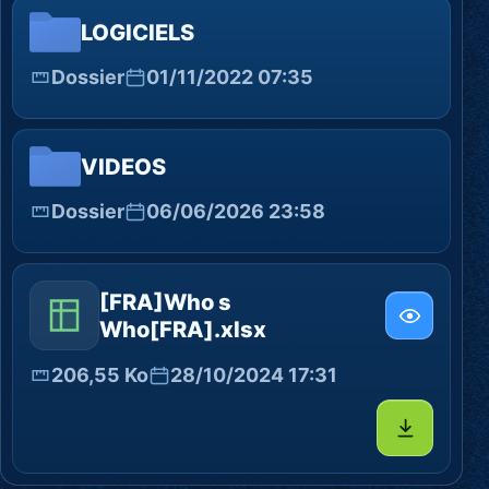
LOGICIELS
Dossier
01/11/2022 07:35
VIDEOS
Dossier
06/06/2026 23:58
[FRA]Who s
Who[FRA].xlsx
206,55 Ko
28/10/2024 17:31
Télécharg