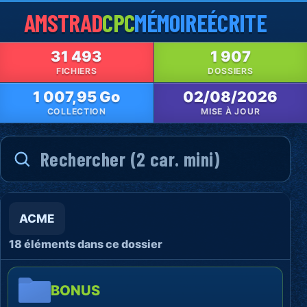
AMSTRAD
CPC
MÉMOIRE
ÉCRITE
31 493
1 907
FICHIERS
DOSSIERS
1 007,95 Go
02/08/2026
COLLECTION
MISE À JOUR
ACME
18 éléments dans ce dossier
BONUS