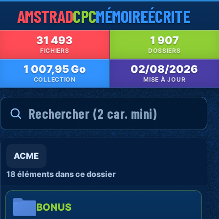
AMSTRAD
CPC
MÉMOIRE
ÉCRITE
31 493
1 907
FICHIERS
DOSSIERS
1 007,95 Go
02/08/2026
COLLECTION
MISE À JOUR
ACME
18 éléments dans ce dossier
BONUS