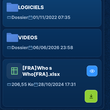
LOGICIELS
Dossier
01/11/2022 07:35
VIDEOS
Dossier
06/06/2026 23:58
[FRA]Who s
Who[FRA].xlsx
206,55 Ko
28/10/2024 17:31
Télécharg