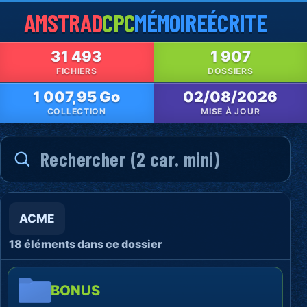
AMSTRAD
CPC
MÉMOIRE
ÉCRITE
31 493
1 907
FICHIERS
DOSSIERS
1 007,95 Go
02/08/2026
COLLECTION
MISE À JOUR
ACME
18 éléments dans ce dossier
BONUS