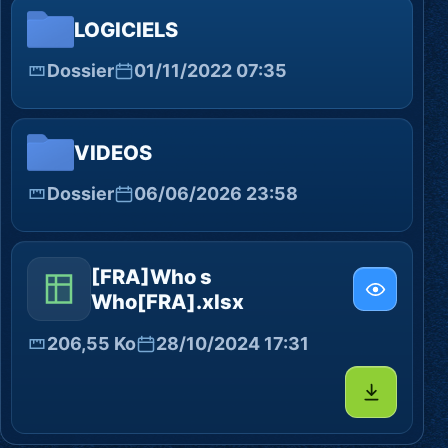
LOGICIELS
Dossier
01/11/2022 07:35
VIDEOS
Dossier
06/06/2026 23:58
[FRA]Who s
Who[FRA].xlsx
206,55 Ko
28/10/2024 17:31
Télécharg