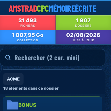
AMSTRAD
CPC
MÉMOIRE
ÉCRITE
31 493
1 907
FICHIERS
DOSSIERS
1 007,95 Go
02/08/2026
COLLECTION
MISE À JOUR
ACME
18 éléments dans ce dossier
BONUS