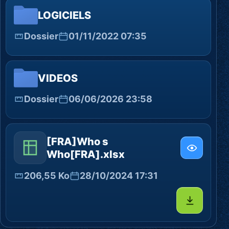
LOGICIELS
Dossier
01/11/2022 07:35
VIDEOS
Dossier
06/06/2026 23:58
[FRA]Who s
Who[FRA].xlsx
206,55 Ko
28/10/2024 17:31
Télécharg