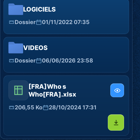
LOGICIELS
Dossier
01/11/2022 07:35
VIDEOS
Dossier
06/06/2026 23:58
[FRA]Who s
Who[FRA].xlsx
206,55 Ko
28/10/2024 17:31
Télécharg