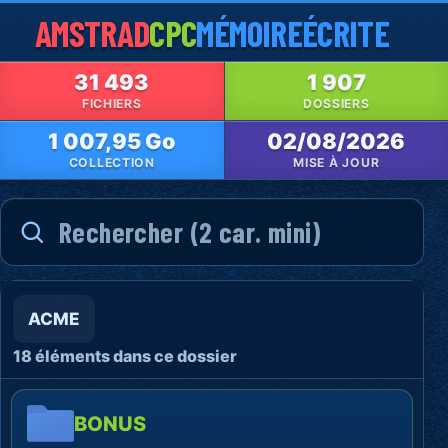
AMSTRAD
CPC
MÉMOIRE
ÉCRITE
31 493
1 907
FICHIERS
DOSSIERS
1 007,95 Go
02/08/2026
COLLECTION
MISE À JOUR
ACME
18 éléments dans ce dossier
BONUS