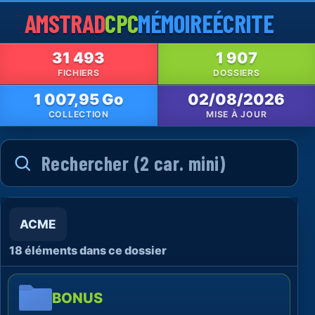
AMSTRAD
CPC
MÉMOIRE
ÉCRITE
31 493
1 907
FICHIERS
DOSSIERS
1 007,95 Go
02/08/2026
COLLECTION
MISE À JOUR
ACME
18 éléments dans ce dossier
BONUS