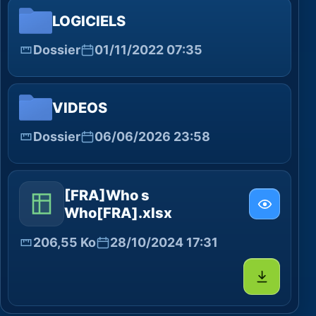
LOGICIELS
Dossier
01/11/2022 07:35
VIDEOS
Dossier
06/06/2026 23:58
[FRA]Who s
Who[FRA].xlsx
206,55 Ko
28/10/2024 17:31
Télécharg