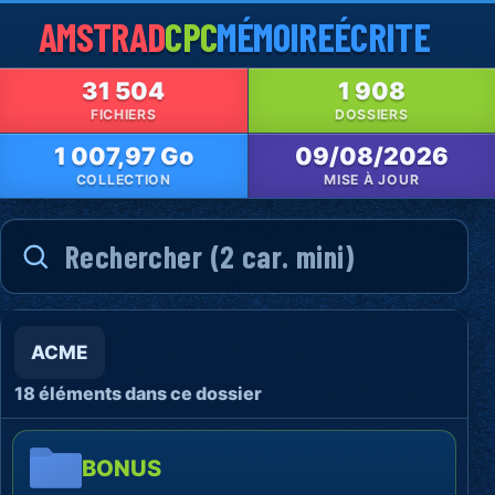
AMSTRAD
CPC
MÉMOIRE
ÉCRITE
31 504
1 908
FICHIERS
DOSSIERS
1 007,97 Go
09/08/2026
COLLECTION
MISE À JOUR
ACME
18 éléments dans ce dossier
BONUS