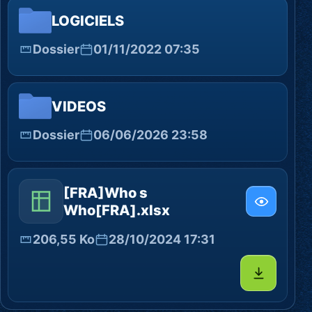
LOGICIELS
Dossier
01/11/2022 07:35
VIDEOS
Dossier
06/06/2026 23:58
[FRA]Who s
Who[FRA].xlsx
206,55 Ko
28/10/2024 17:31
Télécharg