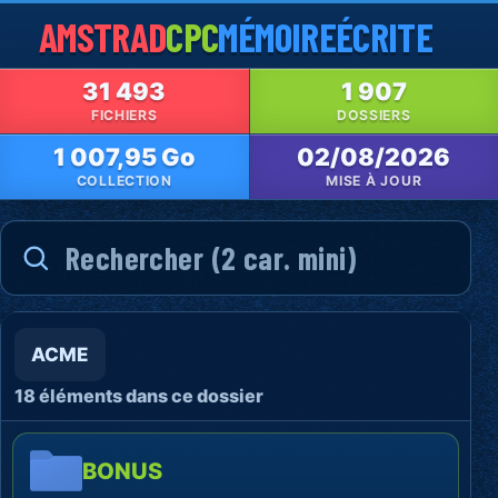
AMSTRAD
CPC
MÉMOIRE
ÉCRITE
31 493
1 907
FICHIERS
DOSSIERS
1 007,95 Go
02/08/2026
COLLECTION
MISE À JOUR
ACME
18 éléments dans ce dossier
BONUS