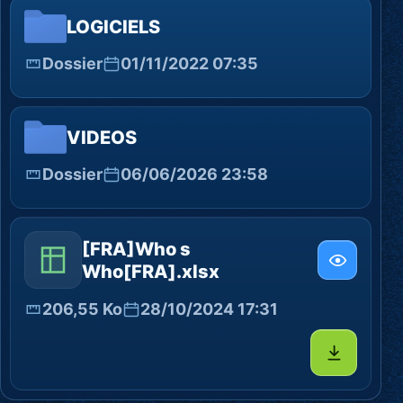
LOGICIELS
Dossier
01/11/2022 07:35
VIDEOS
Dossier
06/06/2026 23:58
[FRA]Who s
Who[FRA].xlsx
206,55 Ko
28/10/2024 17:31
Télécharg