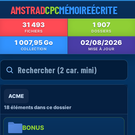
AMSTRAD
CPC
MÉMOIRE
ÉCRITE
31 493
1 907
FICHIERS
DOSSIERS
1 007,95 Go
02/08/2026
COLLECTION
MISE À JOUR
ACME
18 éléments dans ce dossier
BONUS