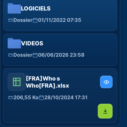
LOGICIELS
Dossier
01/11/2022 07:35
VIDEOS
Dossier
06/06/2026 23:58
[FRA]Who s
Who[FRA].xlsx
206,55 Ko
28/10/2024 17:31
Télécharg