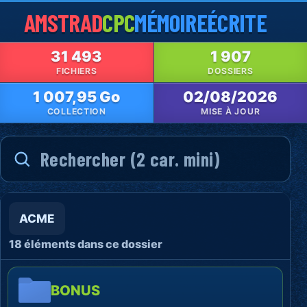
AMSTRAD
CPC
MÉMOIRE
ÉCRITE
31 493
1 907
FICHIERS
DOSSIERS
1 007,95 Go
02/08/2026
COLLECTION
MISE À JOUR
ACME
18 éléments dans ce dossier
BONUS