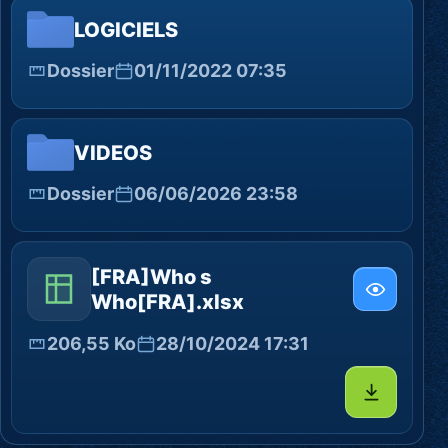
LOGICIELS
Dossier
01/11/2022 07:35
VIDEOS
Dossier
06/06/2026 23:58
[FRA]Who s
Who[FRA].xlsx
206,55 Ko
28/10/2024 17:31
Télécharg