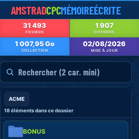
AMSTRAD
CPC
MÉMOIRE
ÉCRITE
31 493
1 907
FICHIERS
DOSSIERS
1 007,95 Go
02/08/2026
COLLECTION
MISE À JOUR
ACME
18 éléments dans ce dossier
BONUS