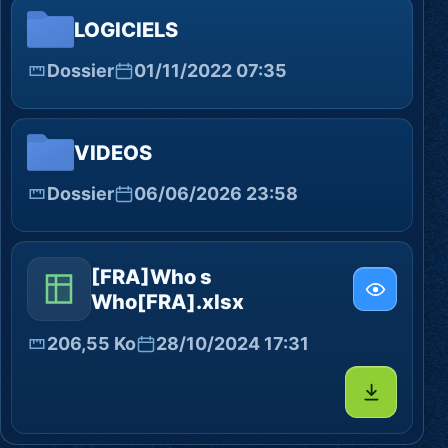
LOGICIELS
Dossier
01/11/2022 07:35
VIDEOS
Dossier
06/06/2026 23:58
[FRA]Who s
Who[FRA].xlsx
206,55 Ko
28/10/2024 17:31
Télécharg