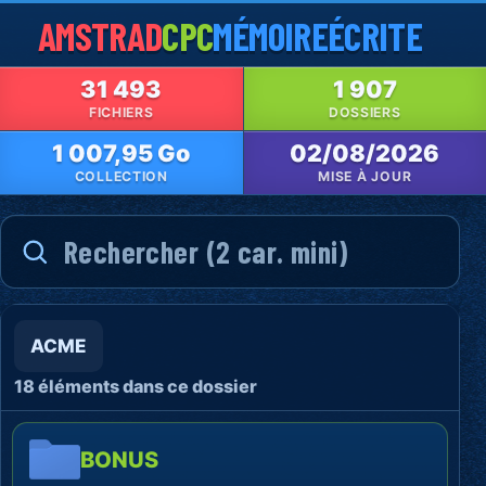
AMSTRAD
CPC
MÉMOIRE
ÉCRITE
31 493
1 907
FICHIERS
DOSSIERS
1 007,95 Go
02/08/2026
COLLECTION
MISE À JOUR
ACME
18 éléments dans ce dossier
BONUS