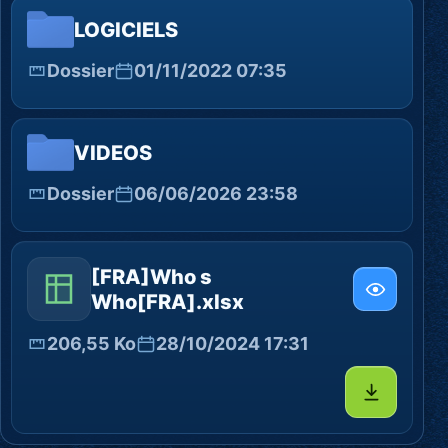
LOGICIELS
Dossier
01/11/2022 07:35
VIDEOS
Dossier
06/06/2026 23:58
[FRA]Who s
Who[FRA].xlsx
206,55 Ko
28/10/2024 17:31
Télécharg