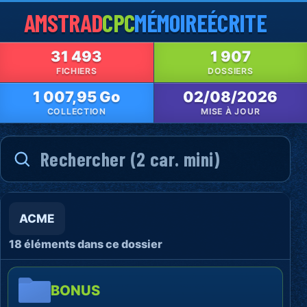
AMSTRAD
CPC
MÉMOIRE
ÉCRITE
31 493
1 907
FICHIERS
DOSSIERS
1 007,95 Go
02/08/2026
COLLECTION
MISE À JOUR
ACME
18 éléments dans ce dossier
BONUS