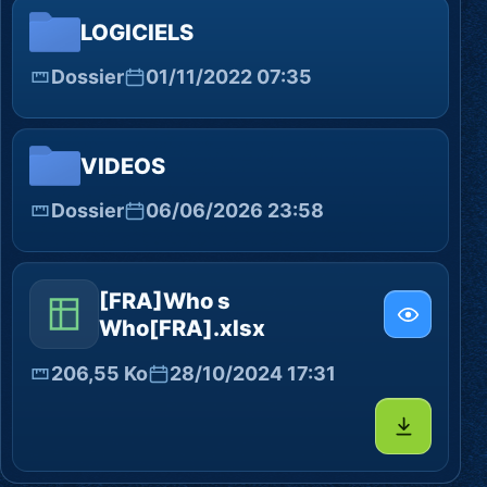
LOGICIELS
Dossier
01/11/2022 07:35
VIDEOS
Dossier
06/06/2026 23:58
[FRA]Who s
Who[FRA].xlsx
206,55 Ko
28/10/2024 17:31
Télécharg