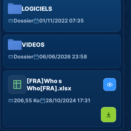
LOGICIELS
Dossier
01/11/2022 07:35
VIDEOS
Dossier
06/06/2026 23:58
[FRA]Who s
Who[FRA].xlsx
206,55 Ko
28/10/2024 17:31
Télécharg