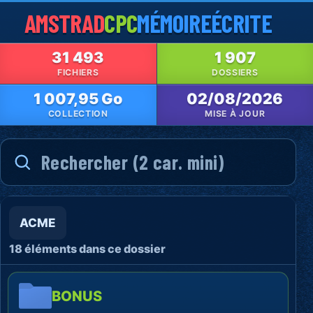
AMSTRAD
CPC
MÉMOIRE
ÉCRITE
31 493
1 907
FICHIERS
DOSSIERS
1 007,95 Go
02/08/2026
COLLECTION
MISE À JOUR
ACME
18 éléments dans ce dossier
BONUS