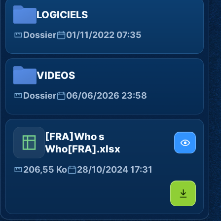
LOGICIELS
Dossier
01/11/2022 07:35
VIDEOS
Dossier
06/06/2026 23:58
[FRA]Who s
Who[FRA].xlsx
206,55 Ko
28/10/2024 17:31
Télécharg