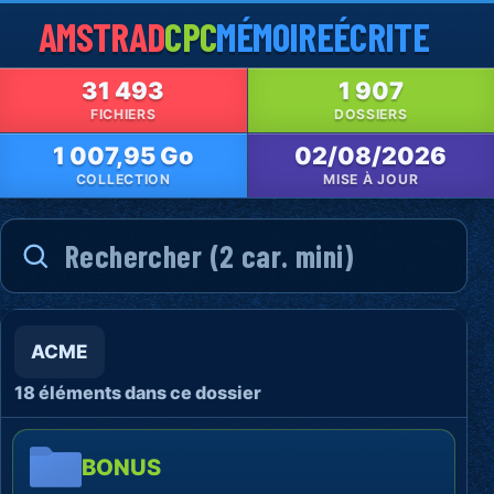
AMSTRAD
CPC
MÉMOIRE
ÉCRITE
31 493
1 907
FICHIERS
DOSSIERS
1 007,95 Go
02/08/2026
COLLECTION
MISE À JOUR
ACME
18 éléments dans ce dossier
BONUS