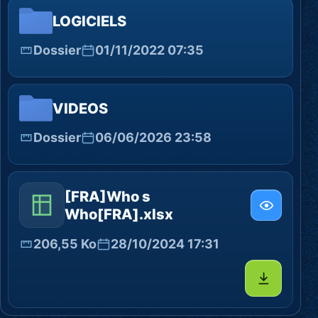
LOGICIELS
Dossier
01/11/2022 07:35
VIDEOS
Dossier
06/06/2026 23:58
[FRA]Who s
Who[FRA].xlsx
206,55 Ko
28/10/2024 17:31
Télécharg