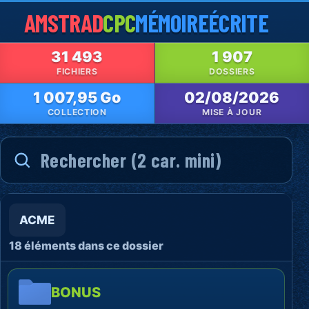
AMSTRAD
CPC
MÉMOIRE
ÉCRITE
31 493
1 907
FICHIERS
DOSSIERS
1 007,95 Go
02/08/2026
COLLECTION
MISE À JOUR
ACME
18 éléments dans ce dossier
BONUS