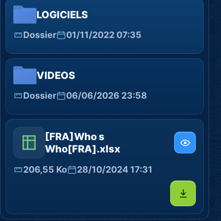
LOGICIELS
Dossier
01/11/2022 07:35
VIDEOS
Dossier
06/06/2026 23:58
[FRA]Who s
Who[FRA].xlsx
206,55 Ko
28/10/2024 17:31
Télécharg