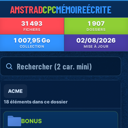
AMSTRAD
CPC
MÉMOIRE
ÉCRITE
31 493
1 907
FICHIERS
DOSSIERS
1 007,95 Go
02/08/2026
COLLECTION
MISE À JOUR
ACME
18 éléments dans ce dossier
BONUS