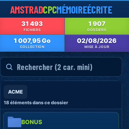
AMSTRAD
CPC
MÉMOIRE
ÉCRITE
31 493
1 907
FICHIERS
DOSSIERS
1 007,95 Go
02/08/2026
COLLECTION
MISE À JOUR
ACME
18 éléments dans ce dossier
BONUS