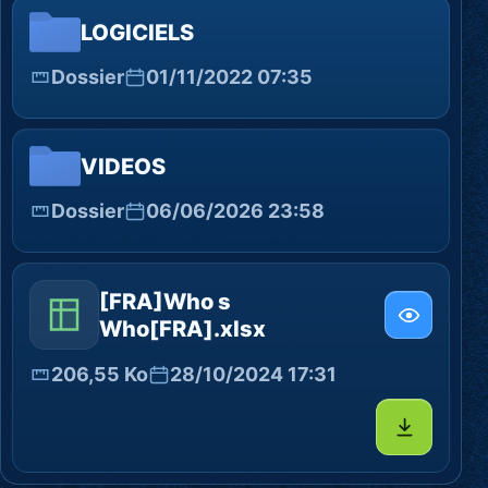
LOGICIELS
Dossier
01/11/2022 07:35
VIDEOS
Dossier
06/06/2026 23:58
[FRA]Who s
Who[FRA].xlsx
206,55 Ko
28/10/2024 17:31
Télécharg