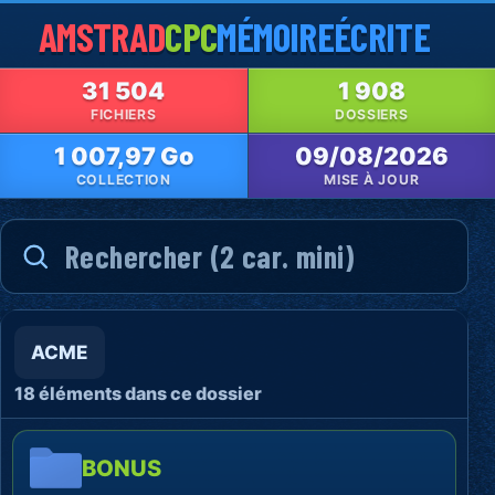
AMSTRAD
CPC
MÉMOIRE
ÉCRITE
31 504
1 908
FICHIERS
DOSSIERS
1 007,97 Go
09/08/2026
COLLECTION
MISE À JOUR
ACME
18 éléments dans ce dossier
BONUS