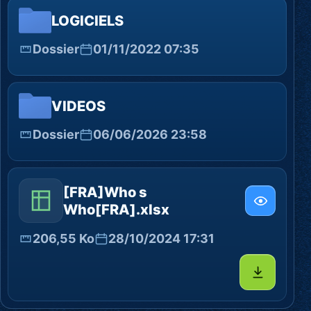
LOGICIELS
Dossier
01/11/2022 07:35
VIDEOS
Dossier
06/06/2026 23:58
[FRA]Who s
Who[FRA].xlsx
206,55 Ko
28/10/2024 17:31
Télécharg