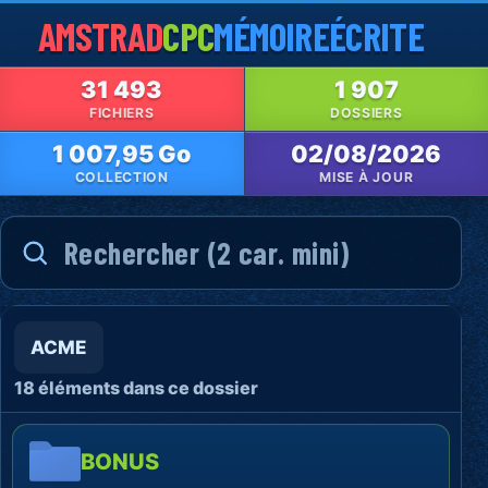
AMSTRAD
CPC
MÉMOIRE
ÉCRITE
31 493
1 907
FICHIERS
DOSSIERS
1 007,95 Go
02/08/2026
COLLECTION
MISE À JOUR
ACME
18 éléments dans ce dossier
BONUS